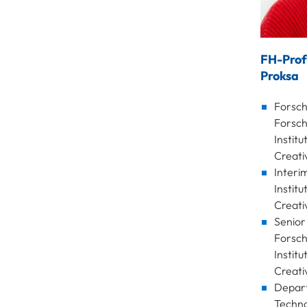
FH-Prof
Proksa
Forsch
Forsch
Institu
Creati
Interi
Institu
Creati
Senior
Forsch
Institu
Creati
Depart
Techno