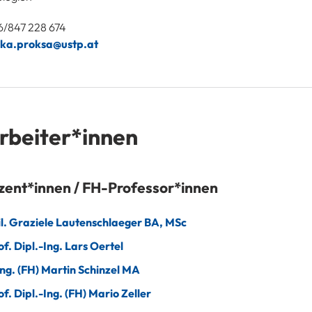
6/847 228 674
ska.proksa@ustp.at
rbeiter*innen
ent*innen / FH-Professor*innen
il. Graziele Lautenschlaeger BA, MSc
f. Dipl.-Ing. Lars Oertel
Ing. (FH) Martin Schinzel MA
f. Dipl.-Ing. (FH) Mario Zeller