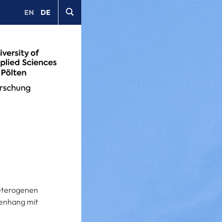
EN
DE
heterogenen
menhang mit