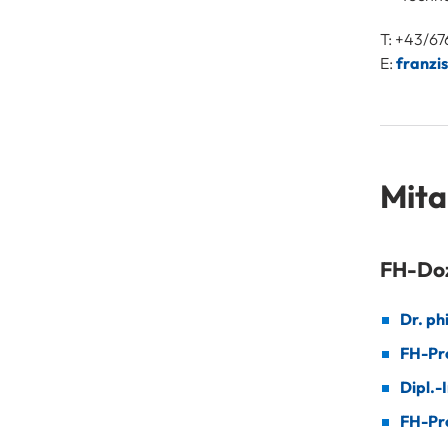
T: +43/67
E:
franzi
Mita
FH-Doz
Dr. ph
FH-Pro
Dipl.-
FH-Pro